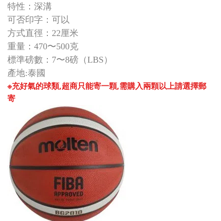
特性：深溝
可否印字：可以
方式直徑：22厘米
重量：470〜500克
標準磅數：7〜8磅（LBS）
產地:泰國
※充好氣的球類,超商只能寄一顆,需購入兩顆以上請選擇郵
寄