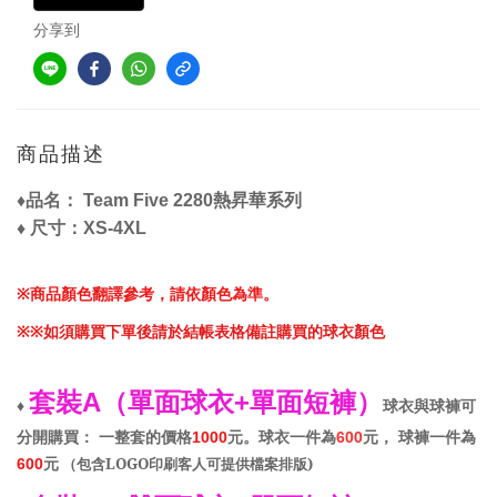
分享到
商品描述
品名
♦
：
Team Five 2280熱昇華系列
尺寸
♦
：XS-4XL
商品顏色翻譯參考，請依顏色為準
。
※
如須購買
下單後請於結帳表格
備註購買的球衣顏色
※※
套裝
單面球衣
單面短褲
A（
+
）
球衣與球褲可
♦
分開購買
一整套的價格
元
。
球衣一件為
元
球褲一件為
：
1000
600
，
元
（
包含
LOGO
印刷客人可提供檔案排版
)
600