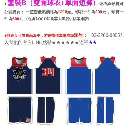
套裝
雙面球衣
單面短褲
B（
+
）
球衣與球褲可
♦
分開購買
一整套優惠價格為
元
。
球衣一件為
800
元
球褲一
：
1200
，
件為
元
（
包含
LOGO
印刷客人可提供檔案排版
)
600
諮詢
♦
詳細尺寸依實品為主
，
若需借借套量衣請
：
02-2280-8085加
入我們的官方LINE點擊★★★★★★這裡
★★