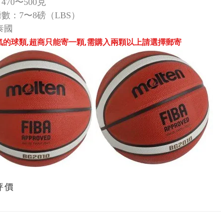
470〜500克
數：7〜8磅（LBS）
泰國
氣的球類,超商只能寄一顆,需購入兩顆以上請選擇郵寄
評價