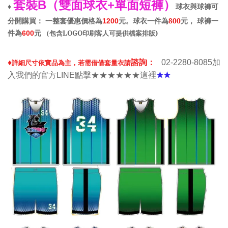
套裝
雙面球衣
單面短褲
B（
+
）
球衣與球褲可
♦
分開購買
一整套優惠價格為
元
。
球衣一件為
800
元
球褲一
：
1200
，
件為
元
（
包含
LOGO
印刷客人可提供檔案排版
)
600
諮詢
♦
詳細尺寸依實品為主
，
若需借借套量衣請
：
02-2280-8085加
入我們的官方LINE點擊★★★★★★這裡
★★