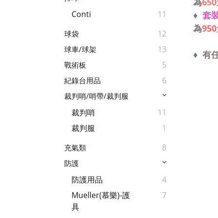
為
650
Conti
11
♦
套裝
為
950
12
球袋
13
球車/球架
♦ 有
5
戰術板
6
紀錄台用品
裁判哨/哨帶/裁判服
裁判哨
11
裁判服
1
8
充氣類
防護
防護用品
4
Mueller(慕樂)-護
7
具