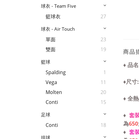
球衣 - Team Five
籃球衣
27
球衣 - Air Touch
單面
23
雙面
19
商品
籃球
♦ 品名
Spalding
1
♦尺寸:
Vega
11
Molten
20
♦ 全
Conti
15
♦
套裝
足球
為
650
Conti
18
♦
套裝
排球