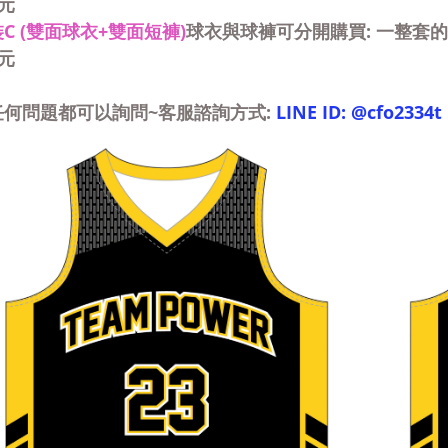
元
C (雙面球衣+雙面短褲)
球衣與球褲可分開購買: 一整套
元
任何問題都可以詢問~客服諮詢方式:
LINE ID: @cfo2334t