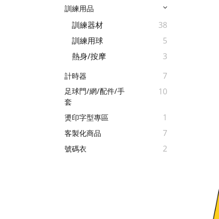
訓練用品
訓練器材
38
訓練用球
5
熱身/按摩
3
7
計時器
足球門/網/配件/手
10
套
1
燙印字型專區
7
客製化商品
2
號碼衣