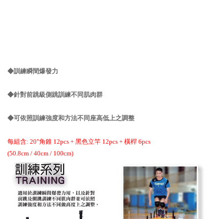
◆訓練瞬間爆發力
◆針對前跳級側跳訓練不同肌肉群
◆可依照訓練強度和方法不同座高低上之調整
每組含: 20"角錐 12pcs + 黑色立竿 12pcs + 橫桿 6pcs
(50.8cm / 40cm / 100cm)