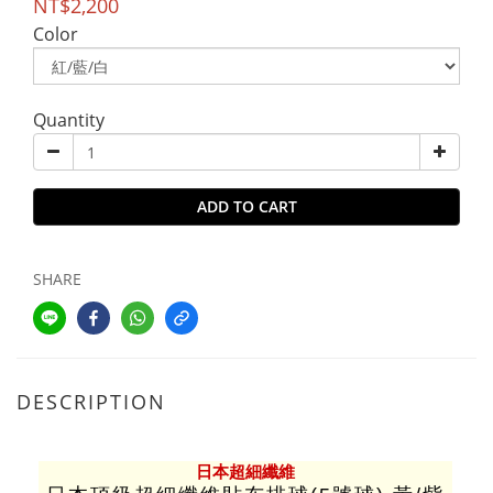
NT$2,200
Color
Quantity
ADD TO CART
SHARE
DESCRIPTION
日本超細纖維