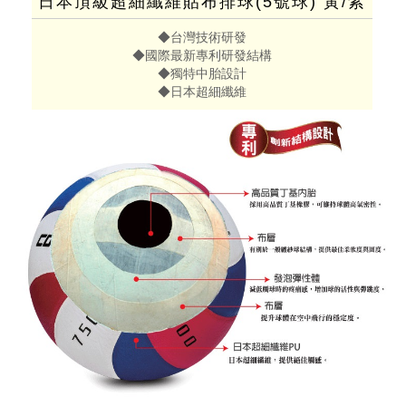
日本頂級超細纖維貼布排球(5號球) 黃/紫
◆台灣技術研發
◆國際最新專利研發結構
◆獨特中胎設計
◆日本超細纖維